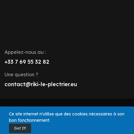
Appelez-nous au :
+33 7 69 55 32 82
Une question ?
contact@riki-le-plectrier.eu
© 2025 Riki le Plectrier. Tous droits réservés.
Ce site internet n'utilise que des cookies nécessaires à son
bon fonctionnement.
Got It!