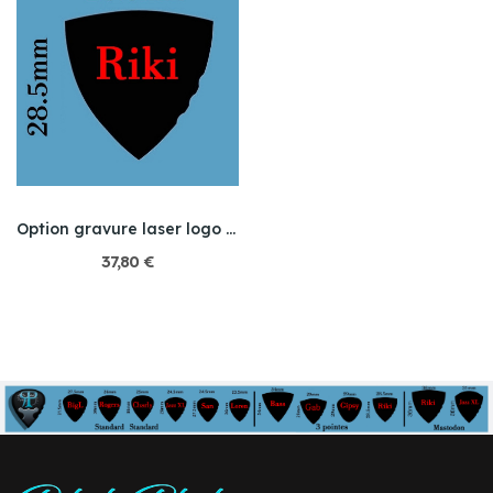
Option gravure laser logo sur titane et acier...
37,80 €