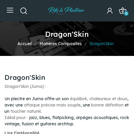
0
Dragon'Skin
Accueil
Matières Composites
Dragon'Skin
Dragon'Skin
Dragon'Skin (Juma) :
Un plectre en Juma offre un son
équilibré, chaleureux et doux
,
avec une
attaque précise mais souple
, une
bonne définition
et
un
toucher naturel
.
Idéal pour :
jazz, blues, flatpicking, arpèges acoustiques, rock
vintage, fusion et guitares archtop.
Lire l'intégralité