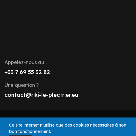
Appelez-nous au :
+33 7 69 55 32 82
Une question ?
contact@riki-le-plectrier.eu
© 2025 Riki le Plectrier. Tous droits réservés.
Ce site internet n'utilise que des cookies nécessaires à son
bon fonctionnement.