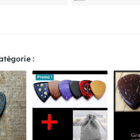
tégorie :
Promo !