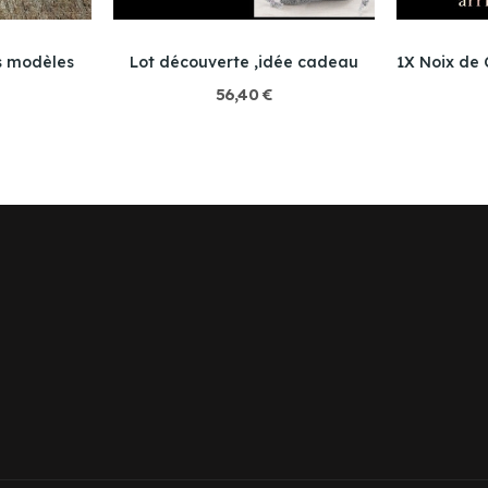
s modèles
Lot découverte ,idée cadeau
56,40 €