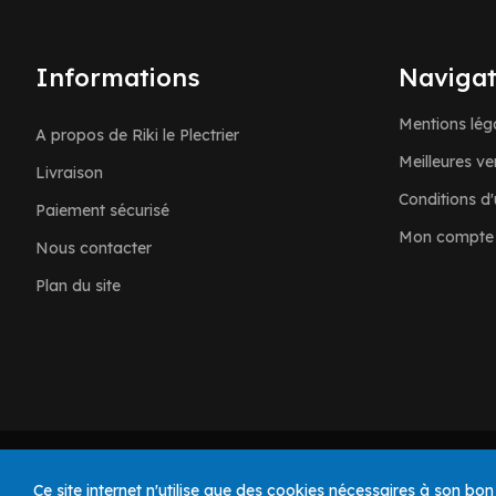
Informations
Navigat
Mentions lég
A propos de Riki le Plectrier
Meilleures ve
Livraison
Conditions d'u
Paiement sécurisé
Mon compte
Nous contacter
Plan du site
© 2025 Riki le Plectrier. Tous droits réservés.
Ce site internet n'utilise que des cookies nécessaires à son bo