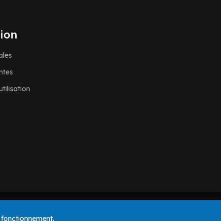
ion
ales
ntes
tilisation
n fonctionnement.