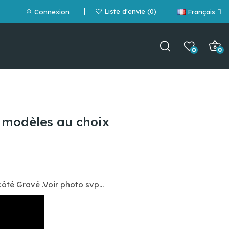
Liste d'envie
0
Connexion
Français
0
0
 modèles au choix
côté G
ravé
.Voir photo svp...