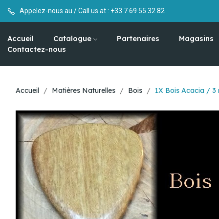
Appelez-nous au / Call us at :
+33 7 69 55 32 82
Accueil
Catalogue
Partenaires
Magasins
Contactez-nous
Accueil
Matières Naturelles
Bois
1X Bois Acacia / 3