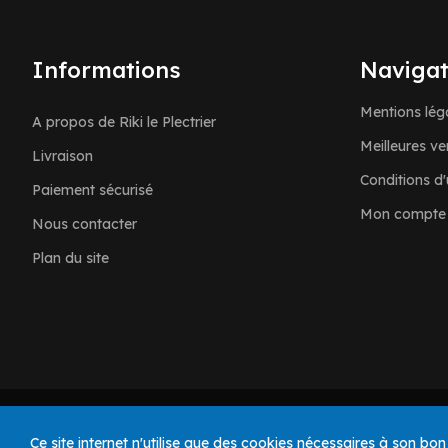
Informations
Navigat
Mentions lég
A propos de Riki le Plectrier
Meilleures ve
Livraison
Conditions d'u
Paiement sécurisé
Mon compte
Nous contacter
Plan du site
© 2025 Riki le Plectrier. Tous droits réservés.
Ce site internet n'utilise que des cookies nécessaires à son bo