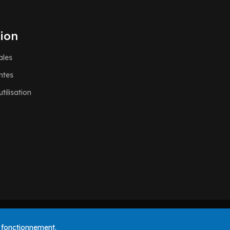
ion
ales
ntes
tilisation
n fonctionnement.