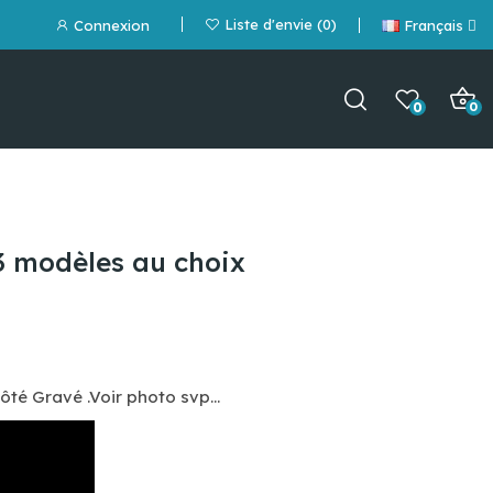
Liste d'envie
0
Connexion
Français
0
0
3 modèles au choix
côté G
ravé
.Voir photo svp...