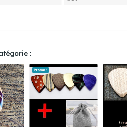
tégorie :
Promo !