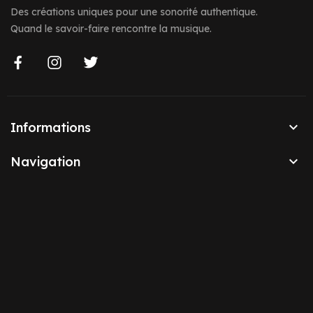
Des créations uniques pour une sonorité authentique.
Quand le savoir-faire rencontre la musique.

Informations

Navigation