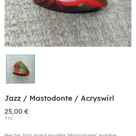
Jazz / Mastodonte / Acryswirl
25,00 €
TTC
Plectre Jazz grand modèle "Mastodonte",matière