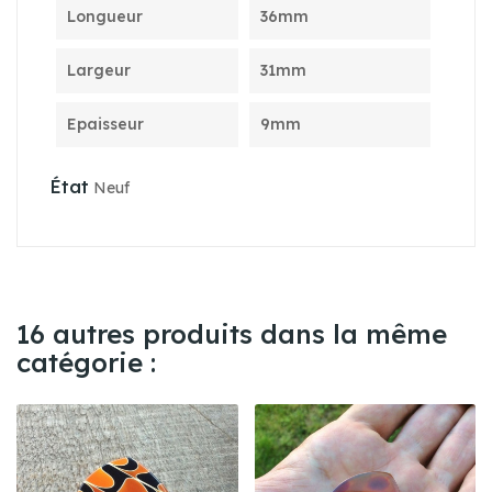
Longueur
36mm
Largeur
31mm
Epaisseur
9mm
État
Neuf
16 autres produits dans la même
catégorie :