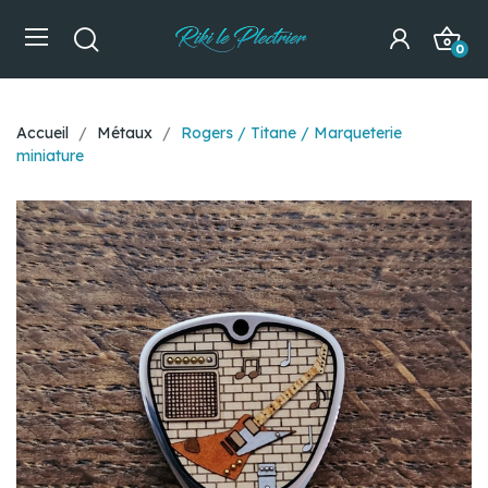
0
Accueil
Métaux
Rogers / Titane / Marqueterie
miniature