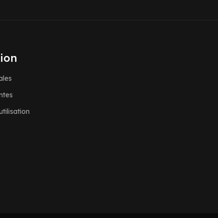
ion
ales
ntes
tilisation