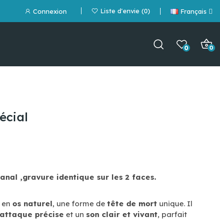
Liste d'envie
0
Connexion
Français
0
0
pécial
sanal ,gravure identique sur les 2 faces.
en
os naturel
, une forme de
tête de mort
unique. Il
attaque précise
et un
son clair et vivant
, parfait