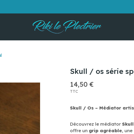
l
Skull / os série s
14,50 €
TTC
Skull / Os – Médiator arti
Découvrez le médiator
Skull
offre un
grip agréable
, une