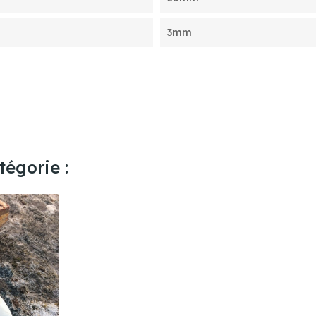
3mm
égorie :