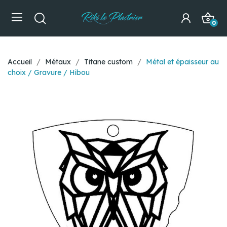
0
Accueil
Métaux
Titane custom
Métal et épaisseur au
choix / Gravure / Hibou