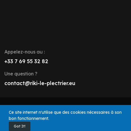
Appelez-nous au :
+33 7 69 55 32 82
Une question ?
contact@riki-le-plectrier.eu
© 2025 Riki le Plectrier. Tous droits réservés.
Ce site internet n'utilise que des cookies nécessaires à son
bon fonctionnement.
Got It!