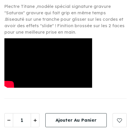
Plectre Titane ,modèle spécial signature gravure
"Saturax" gravure
qui fait grip
en même temps
.B
iseauté sur une tranche pour glisser sur les cordes et
avoir des effets "slide" ! Finition brossée sur les 2 faces
pour une meilleure prise en main.
Ajouter Au Panier